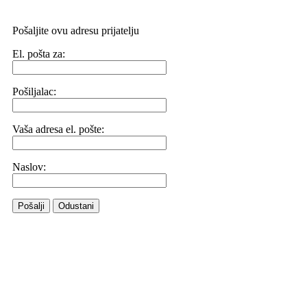
Pošaljite ovu adresu prijatelju
El. pošta za:
Pošiljalac:
Vaša adresa el. pošte:
Naslov:
Pošalji
Odustani