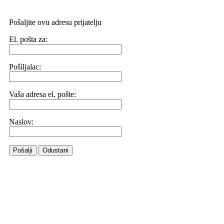
Pošaljite ovu adresu prijatelju
El. pošta za:
Pošiljalac:
Vaša adresa el. pošte:
Naslov:
Pošalji
Odustani