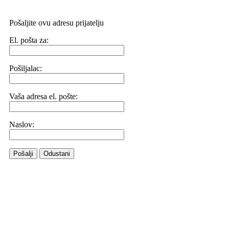
Pošaljite ovu adresu prijatelju
El. pošta za:
Pošiljalac:
Vaša adresa el. pošte:
Naslov:
Pošalji
Odustani