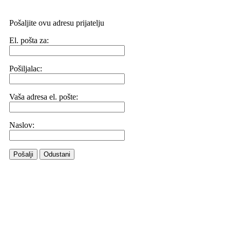
Pošaljite ovu adresu prijatelju
El. pošta za:
Pošiljalac:
Vaša adresa el. pošte:
Naslov:
Pošalji
Odustani