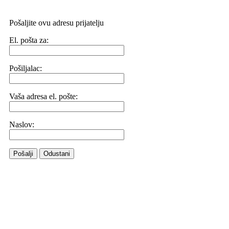
Pošaljite ovu adresu prijatelju
El. pošta za:
Pošiljalac:
Vaša adresa el. pošte:
Naslov:
Pošalji
Odustani