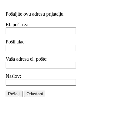
Pošaljite ovu adresu prijatelju
El. pošta za:
Pošiljalac:
Vaša adresa el. pošte:
Naslov:
Pošalji
Odustani