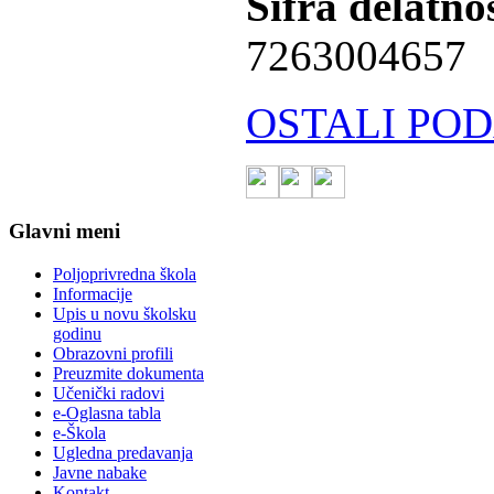
Šifra delatnos
7263004657
OSTALI POD
Glavni meni
Poljoprivredna škola
Informacije
Upis u novu školsku
godinu
Obrazovni profili
Preuzmite dokumenta
Učenički radovi
e-Oglasna tabla
e-Škola
Ugledna predavanja
Javne nabake
Kontakt