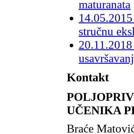
maturanata
14.05.2015 
stručnu eks
20.11.2018 
usavršavanj
Kontakt
POLJOPRI
UČENIKA P
Braće Matović