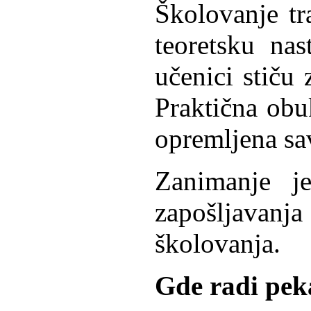
Školovanje tr
teoretsku na
učenici stiču 
Praktična obuk
opremljena sa
Zanimanje j
zapošljavan
školovanja.
Gde radi pek