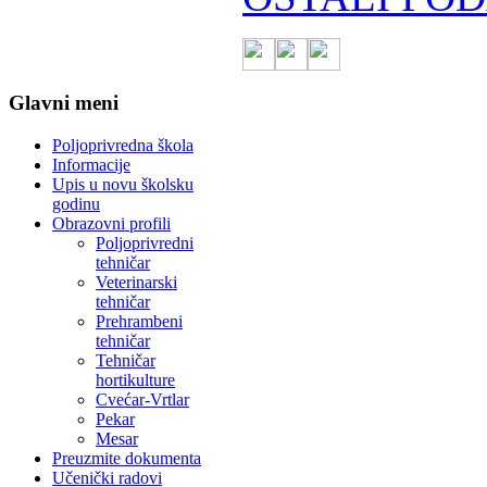
Glavni meni
Poljoprivredna škola
Informacije
Upis u novu školsku
godinu
Obrazovni profili
Poljoprivredni
tehničar
Veterinarski
tehničar
Prehrambeni
tehničar
Tehničar
hortikulture
Cvećar-Vrtlar
Pekar
Mesar
Preuzmite dokumenta
Učenički radovi