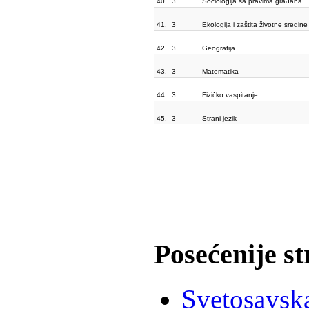
40.
3
Sociologija sa pravima građana
41.
3
Ekologija i zaštita životne sredine
42.
3
Geografija
43.
3
Matematika
44.
3
Fizičko vaspitanje
45.
3
Strani jezik
Posećenije s
Svetosavska