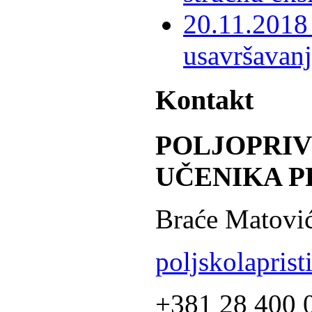
20.11.2018 
usavršavanj
Kontakt
POLJOPRI
UČENIKA P
Braće Matović
poljskolapris
+381 28 400 