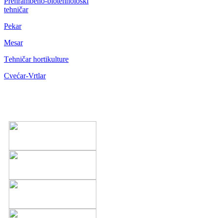
Prehrambeno-biotehnološki
tehničar
Pekar
Mesar
Тehničar hortikulture
Cvećar-Vrtlar