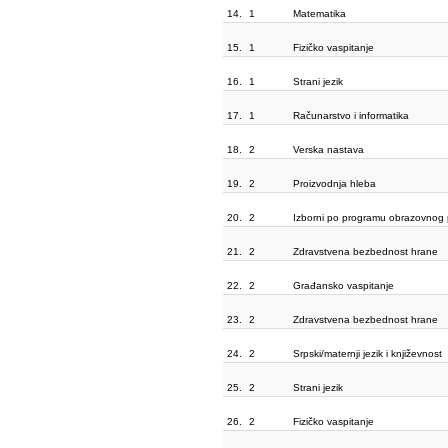
14.
1
Matematika
15.
1
Fizičko vaspitanje
16.
1
Strani jezik
17.
1
Računarstvo i informatika
18.
2
Verska nastava
19.
2
Proizvodnja hleba
20.
2
Izborni po programu obrazovnog p
21.
2
Zdravstvena bezbednost hrane
22.
2
Građansko vaspitanje
23.
2
Zdravstvena bezbednost hrane
24.
2
Srpski/maternji jezik i književnost
25.
2
Strani jezik
26.
2
Fizičko vaspitanje