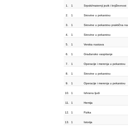
1.
1
Srpski/maternji jezik i književnost
2.
1
Sirovine u pekarstvu
3.
1
Sirovine u pekarstvu praktična n
4.
1
Sirovine u pekarstvu
5.
1
Verska nastava
6.
1
Građansko vaspitanje
7.
1
Operacije i merenja u pekarstvu
8.
1
Sirovine u pekarstvu
9.
1
Operacije i merenja u pekarstvu
10.
1
Ishrana ljudi
11.
1
Hemija
12.
1
Fizika
13.
1
Istorija