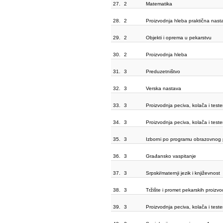
27.
2
Matematika
28.
2
Proizvodnja hleba praktična nast
29.
2
Objekti i oprema u pekarstvu
30.
2
Proizvodnja hleba
31.
3
Preduzetništvo
32.
3
Verska nastava
33.
3
Proizvodnja peciva, kolača i test
34.
3
Proizvodnja peciva, kolača i test
35.
3
Izborni po programu obrazovnog p
36.
3
Građansko vaspitanje
37.
3
Srpski/maternji jezik i književnost
38.
3
Tržište i promet pekarskih proizv
39.
3
Proizvodnja peciva, kolača i test