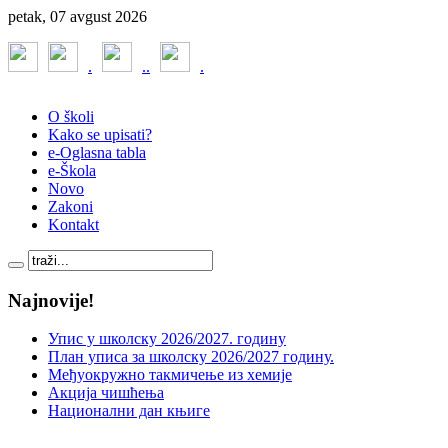
petak, 07 avgust 2026
.
.
.
.
O školi
Kako se upisati?
e-Oglasna tabla
e-Škola
Novo
Zakoni
Kontakt
Najnovije!
Упис у школску 2026/2027. годину
План уписа за школску 2026/2027 годину.
Међуокружно такмичење из хемије
Акција чишћења
Национални дан књиге