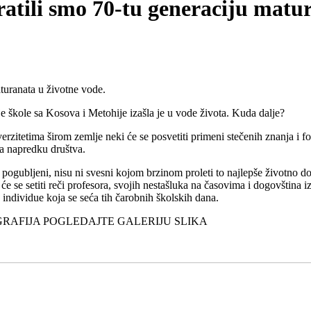
ratili smo 70-tu generaciju matu
aturanata u životne vode.
je škole sa Kosova i Metohije izašla je u vode života. Kuda dalje?
erzitetima širom zemlje neki će se posvetiti primeni stečenih znanja i f
a napredku društva.
pogubljeni, nisu ni svesni kojom brzinom proleti to najlepše životno do
e se setiti reči profesora, svojih nestašluka na časovima i dogovština iz 
individue koja se seća tih čarobnih školskih dana.
RAFIJA POGLEDAJTE GALERIJU SLIKA