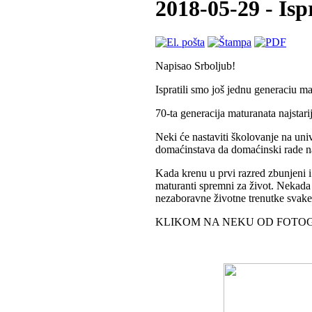
2018-05-29 - Isp
Napisao Srboljub!
Ispratili smo još jednu generaciu m
70-ta generacija maturanata najstari
Neki će nastaviti školovanje na univ
domaćinstava da domaćinski rade n
Kada krenu u prvi razred zbunjeni i 
maturanti spremni za život. Nekada ć
nezaboravne životne trenutke svake 
KLIKOM NA NEKU OD FOTOG