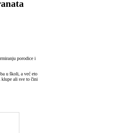
ranata
ormiranju porodice i
ba u školi, a već eto
klupe ali sve to čini