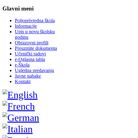
Glavni meni
Poljoprivredna škola
Informacije
Upis u novu školsku
godinu
Obrazovni profili
Preuzmite dokumenta
Učenički radovi
e-Oglasna tabla
e-Škola
Ugledna predavanja
Javne nabake
Kontakt