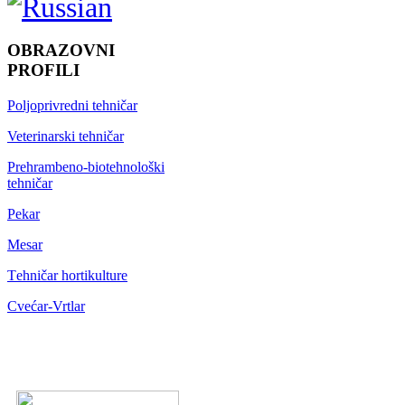
OBRAZOVNI
PROFILI
Poljoprivredni tehničar
Veterinarski tehničar
Prehrambeno-biotehnološki
tehničar
Pekar
Mesar
Тehničar hortikulture
Cvećar-Vrtlar