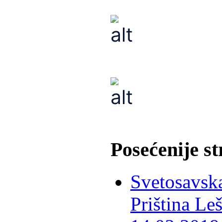
Posećenije s
Svetosavska
Priština Le