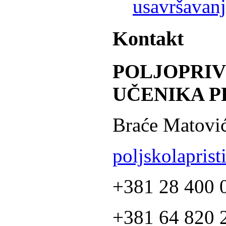
usavršavanj
Kontakt
POLJOPRI
UČENIKA P
Braće Matović
poljskolapris
+381 28 400 
+381 64 820 2