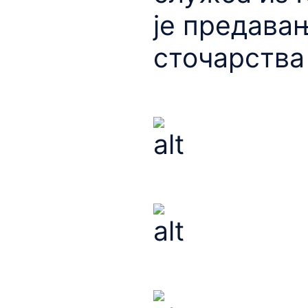
је предава
сточарства