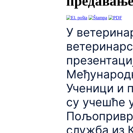
предавање
У ветерина
ветеринарс
презентаци
Међународн
Ученици и 
су учешће у
Пољопривре
служба из 