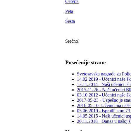
Četvrta
Peta
Šesta
Srećno!
Posećenije strane
Svetosavska nagrada za Poljo
14.02.2019 - Učenici naše šk
13.11.2014 - Naši učenici išl
2015-11-26 - Naši učenici išl
03.10.2012 - Učenici naše ško
2017-05-23 - Uspešno je stasa
2016-05-10- Učenicima naše š
05.06.2019 - Ispratili smo 73
14.05.2015 - Naši učenici usp
20.11.2018 - Danas u našoj šk