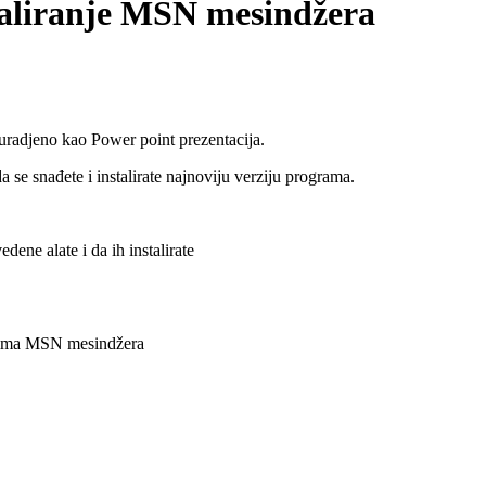
taliranje MSN mesindžera
 uradjeno kao Power point prezentacija.
a se snađete i instalirate najnoviju verziju programa.
ene alate i da ih instalirate
tima MSN mesindžera