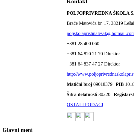
Kontakt
POLJOPRIVREDNA ŠKOLA S
Braće Matovića br. 17, 38219 Leša
poljskolapristinalesak@hotmail.co
+381 28 400 060
+381 64 820 21 70 Direktor
+381 64 837 47 27 Direktor
http://www.poljoprivrednaskolaprist
Matični broj
09018379 |
PIB
1018
Šifra delatnosti
80220 |
Registars
OSTALI PODACI
Glavni meni