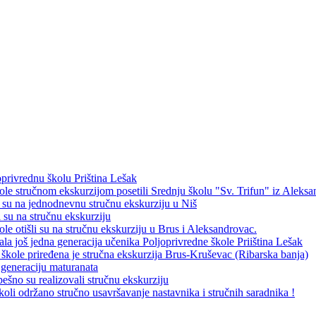
privrednu školu Priština Lešak
ole stručnom ekskurzijom posetili Srednju školu "Sv. Trifun" iz Aleks
i su na jednodnevnu stručnu ekskurziju u Niš
i su na stručnu ekskurziju
le otišli su na stručnu ekskurziju u Brus i Aleksandrovac.
la još jedna generacija učenika Poljoprivredne škole Priiština Lešak
kole priređena je stručna ekskurzija Brus-Kruševac (Ribarska banja)
 generaciju maturanata
ešno su realizovali stručnu ekskurziju
oli održano stručno usavršavanje nastavnika i stručnih saradnika !