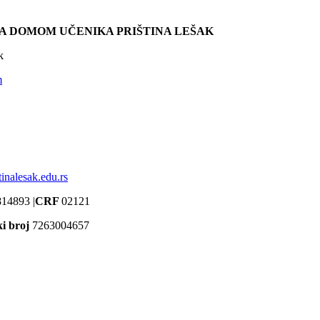
A DOMOM UČENIKA PRIŠTINA LEŠAK
k
m
inalesak.edu.rs
14893 |
CRF
02121
ki broj
7263004657