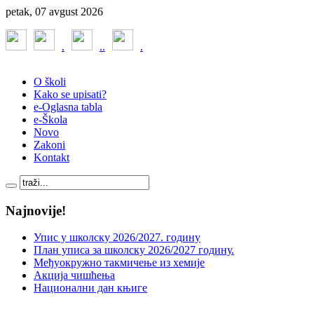
petak, 07 avgust 2026
.
.
.
.
O školi
Kako se upisati?
e-Oglasna tabla
e-Škola
Novo
Zakoni
Kontakt
Najnovije!
Упис у школску 2026/2027. годину
План уписа за школску 2026/2027 годину.
Међуокружно такмичење из хемије
Акција чишћења
Национални дан књиге