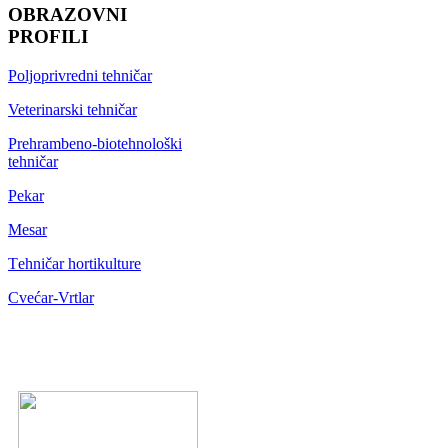
OBRAZOVNI
PROFILI
Poljoprivredni tehničar
Veterinarski tehničar
Prehrambeno-biotehnološki
tehničar
Pekar
Mesar
Тehničar hortikulture
Cvećar-Vrtlar