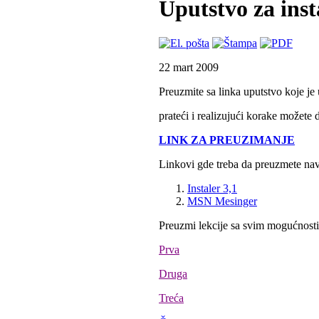
Uputstvo za ins
22 mart 2009
Preuzmite sa linka uputstvo koje je
prateći i realizujući korake možete d
LINK ZA PREUZIMANJE
Linkovi gde treba da preuzmete naved
Instaler 3,1
MSN Mesinger
Preuzmi lekcije sa svim mogućnos
Prva
Druga
Treća