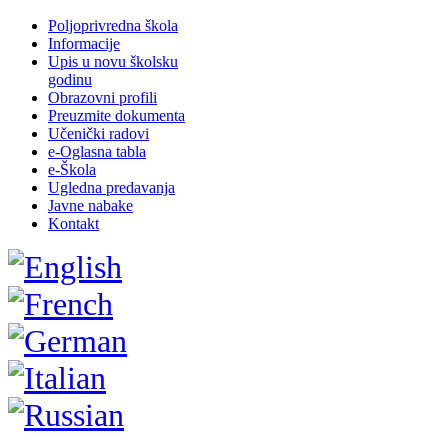
Poljoprivredna škola
Informacije
Upis u novu školsku
godinu
Obrazovni profili
Preuzmite dokumenta
Učenički radovi
e-Oglasna tabla
e-Škola
Ugledna predavanja
Javne nabake
Kontakt