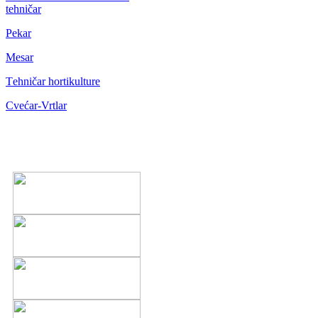
tehničar
Pekar
Mesar
Тehničar hortikulture
Cvećar-Vrtlar