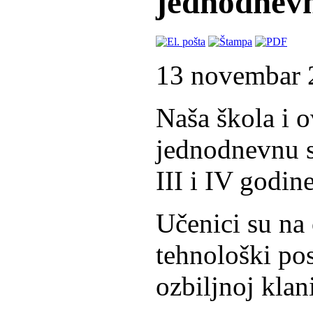
jednodnevn
13 novembar 
Naša škola i o
jednodnevnu s
III i IV godine
Učenici su na 
tehnološki po
ozbiljnoj klan