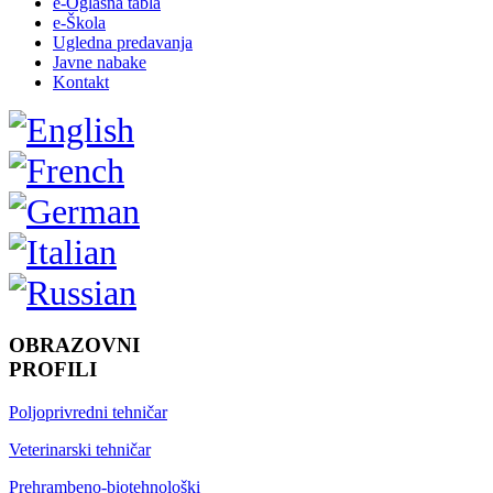
e-Oglasna tabla
e-Škola
Ugledna predavanja
Javne nabake
Kontakt
OBRAZOVNI
PROFILI
Poljoprivredni tehničar
Veterinarski tehničar
Prehrambeno-biotehnološki