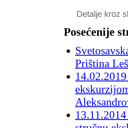
Detalje kroz sl
Posećenije s
Svetosavska
Priština Le
14.02.2019 
ekskurzijom
Aleksandro
13.11.2014 
stručnu eks