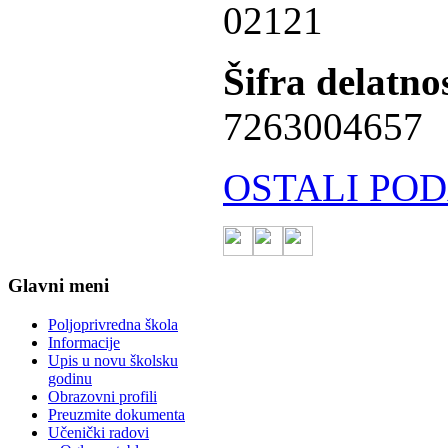
02121
Šifra delatnos
7263004657
OSTALI POD
Glavni meni
Poljoprivredna škola
Informacije
Upis u novu školsku
godinu
Obrazovni profili
Preuzmite dokumenta
Učenički radovi