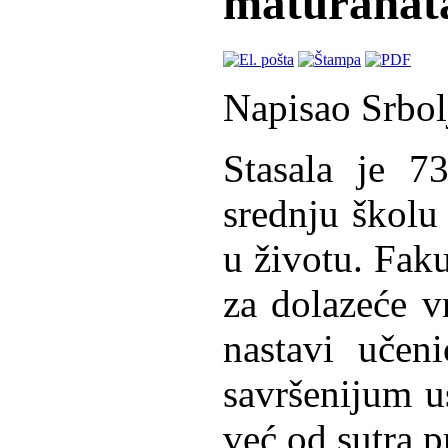
maturanat
Napisao Srbol
Stasala je 73
srednju školu
u životu. Faku
za dolazeće 
nastavi učen
savršenijum us
već od sutra p