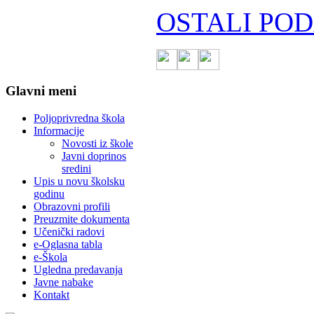
OSTALI POD
Glavni meni
Poljoprivredna škola
Informacije
Novosti iz škole
Javni doprinos
sredini
Upis u novu školsku
godinu
Obrazovni profili
Preuzmite dokumenta
Učenički radovi
e-Oglasna tabla
e-Škola
Ugledna predavanja
Javne nabake
Kontakt