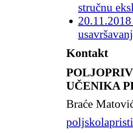
stručnu eks
20.11.2018 
usavršavanj
Kontakt
POLJOPRI
UČENIKA P
Braće Matović
poljskolapris