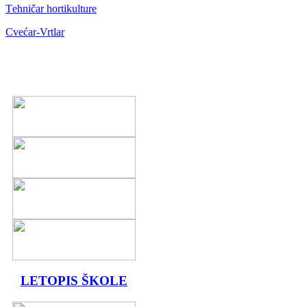
Тehničar hortikulture
Cvećar-Vrtlar
LETOPIS ŠKOLE