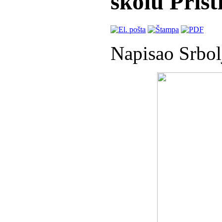
školu Priš
Napisao Srbol