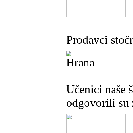
Prodavci stoč
Učenici naše š
odgovorili su 