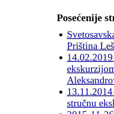
Posećenije s
Svetosavska
Priština Le
14.02.2019 
ekskurzijom
Aleksandro
13.11.2014 
stručnu eks