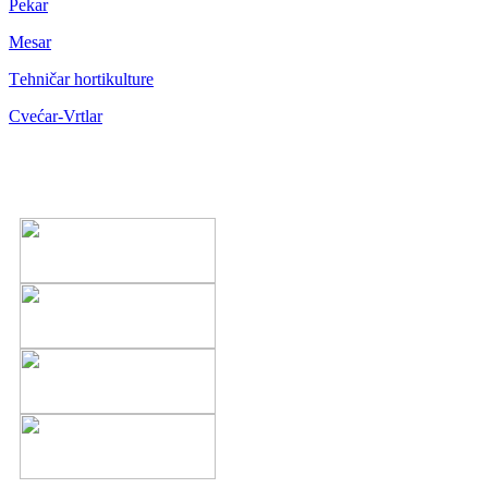
Pekar
Mesar
Тehničar hortikulture
Cvećar-Vrtlar