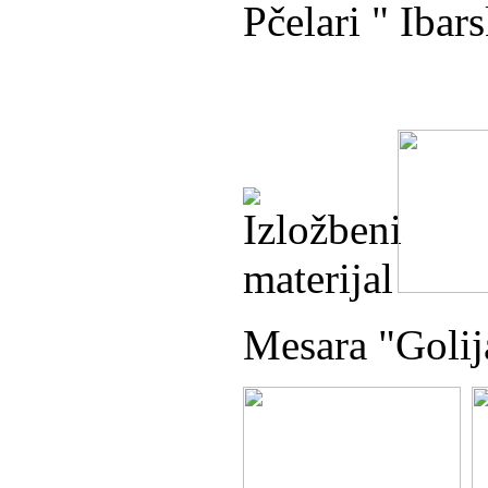
Pčelari " Ibar
Mesara "Golij