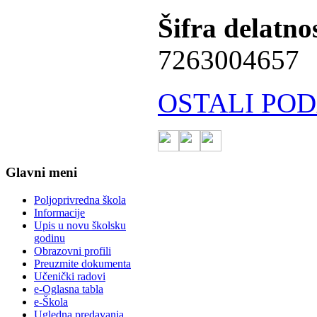
Šifra delatnos
7263004657
OSTALI POD
Glavni meni
Poljoprivredna škola
Informacije
Upis u novu školsku
godinu
Obrazovni profili
Preuzmite dokumenta
Učenički radovi
e-Oglasna tabla
e-Škola
Ugledna predavanja