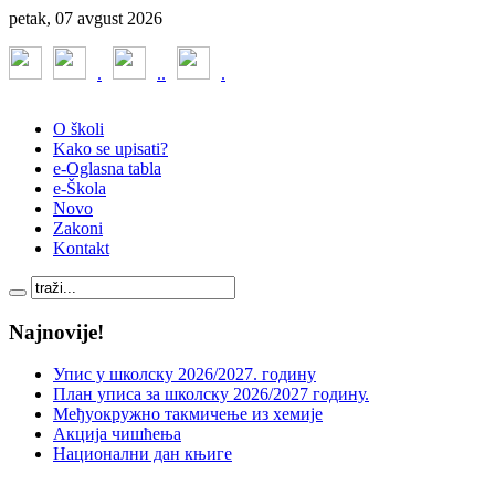
petak, 07 avgust 2026
.
.
.
.
O školi
Kako se upisati?
e-Oglasna tabla
e-Škola
Novo
Zakoni
Kontakt
Najnovije!
Упис у школску 2026/2027. годину
План уписа за школску 2026/2027 годину.
Међуокружно такмичење из хемије
Акција чишћења
Национални дан књиге