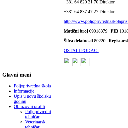
+381 64 820 21 70 Direktor
+381 64 837 47 27 Direktor
http://www.poljoprivrednaskolaprist
Matični broj
09018379 |
PIB
1018
Šifra delatnosti
80220 |
Registars
OSTALI PODACI
Glavni meni
Poljoprivredna škola
Informacije
Upis u novu školsku
godinu
Obrazovni profili
Poljoprivredni
tehničar
Veterinarski
tehničar