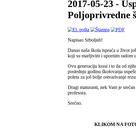
2017-05-23 - Usp
Poljoprivredne š
Napisao Srboljub!
Danas naša škola ispraća u život jo
koji su marljivim i upornim radom u
Ovu generaciju krasi i to da od nji
poslednju godinu školovanja uspešno
poleta za još bolje ostvarivanje rezul
Dragi maturanti, nek Vam je srećan 
profesora.
Srećno.
KLIKOM NA FOT