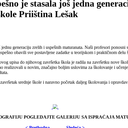
ešno je stasala još jedna generac
kole Priiština Lešak
š jednu generaciju zrelih i uspešnih maturanata. Naši profesori ponosni
spešno obavili sve postavljene zadatke u teorijskom i praktičnom delu 
hovog upisa do njihovog završetka škola je radila na završetku nove ško
 realizovali u novim, značajno boljim uslovima za školovanje i učenje 
tata.
završetak srednje škole i naravno početak daljeg školovanja i opravdav
.
.
OGRAFIJU POGLEDAJTE GALERIJU SA ISPRAĆAJA MA
< Prethodna
Sledeća >