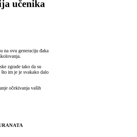
ija učenika
 su na ovu generaciju đaka
školovanja.
lske zgrade tako da su
što im je je svakako dalo
anje očekivanja vaših
TURANATA