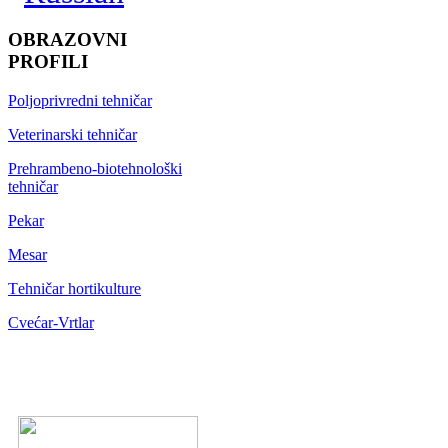
OBRAZOVNI
PROFILI
Poljoprivredni tehničar
Veterinarski tehničar
Prehrambeno-biotehnološki
tehničar
Pekar
Mesar
Тehničar hortikulture
Cvećar-Vrtlar