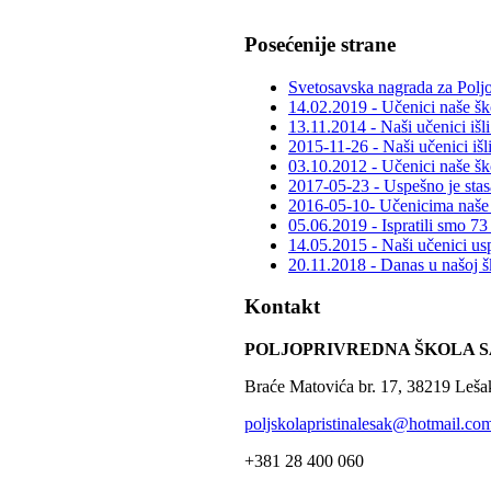
Posećenije strane
Svetosavska nagrada za Poljo
14.02.2019 - Učenici naše šk
13.11.2014 - Naši učenici išl
2015-11-26 - Naši učenici išl
03.10.2012 - Učenici naše ško
2017-05-23 - Uspešno je stasa
2016-05-10- Učenicima naše š
05.06.2019 - Ispratili smo 73
14.05.2015 - Naši učenici usp
20.11.2018 - Danas u našoj šk
Kontakt
POLJOPRIVREDNA ŠKOLA S
Braće Matovića br. 17, 38219 Leša
poljskolapristinalesak@hotmail.co
+381 28 400 060