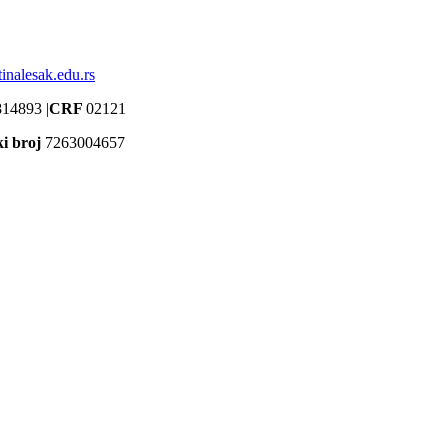
inalesak.edu.rs
14893 |
CRF
02121
ki broj
7263004657