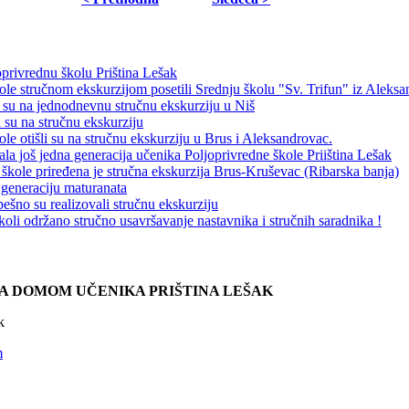
privrednu školu Priština Lešak
ole stručnom ekskurzijom posetili Srednju školu "Sv. Trifun" iz Aleks
i su na jednodnevnu stručnu ekskurziju u Niš
i su na stručnu ekskurziju
le otišli su na stručnu ekskurziju u Brus i Aleksandrovac.
la još jedna generacija učenika Poljoprivredne škole Priiština Lešak
kole priređena je stručna ekskurzija Brus-Kruševac (Ribarska banja)
 generaciju maturanata
ešno su realizovali stručnu ekskurziju
oli održano stručno usavršavanje nastavnika i stručnih saradnika !
A DOMOM UČENIKA PRIŠTINA LEŠAK
k
m