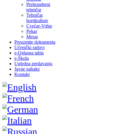
Prehrambeni
tehničar
Tehničar
hortikulture
Cvećar-Vrtlar
Pekar
Mesar
Preuzmite dokumenta
Učenički radovi
e-Oglasna tabla
e-Škola
Ugledna predavanja
Javne nabake
Kontakt