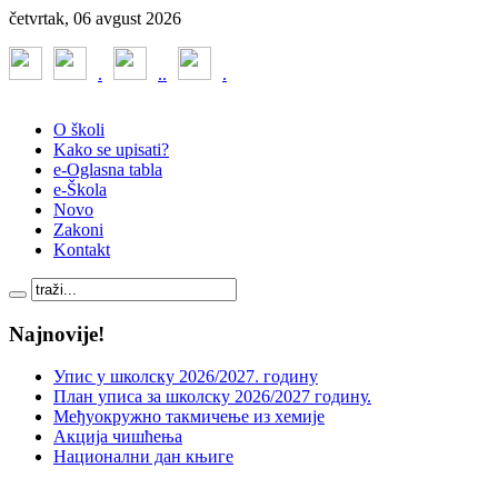
četvrtak, 06 avgust 2026
.
.
.
.
O školi
Kako se upisati?
e-Oglasna tabla
e-Škola
Novo
Zakoni
Kontakt
Najnovije!
Упис у школску 2026/2027. годину
План уписа за школску 2026/2027 годину.
Међуокружно такмичење из хемије
Акција чишћења
Национални дан књиге