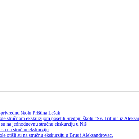
privrednu školu Priština Lešak
ole stručnom ekskurzijom posetili Srednju školu "Sv. Trifun" iz Aleks
i su na jednodnevnu stručnu ekskurziju u Niš
i su na stručnu ekskurziju
le otišli su na stručnu ekskurziju u Brus i Aleksandrovac.