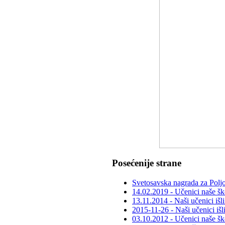
Posećenije strane
Svetosavska nagrada za Poljo
14.02.2019 - Učenici naše šk
13.11.2014 - Naši učenici išl
2015-11-26 - Naši učenici išl
03.10.2012 - Učenici naše ško