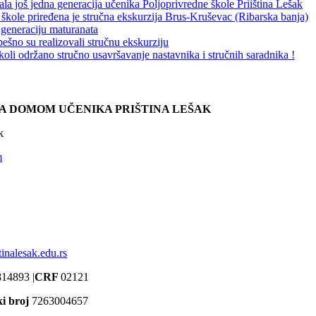
la još jedna generacija učenika Poljoprivredne škole Priiština Lešak
kole priređena je stručna ekskurzija Brus-Kruševac (Ribarska banja)
 generaciju maturanata
ešno su realizovali stručnu ekskurziju
oli održano stručno usavršavanje nastavnika i stručnih saradnika !
A DOMOM UČENIKA PRIŠTINA LEŠAK
k
m
inalesak.edu.rs
14893 |
CRF
02121
ki broj
7263004657