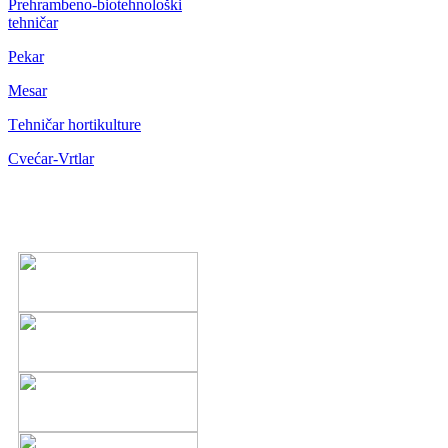
Prehrambeno-biotehnološki
tehničar
Pekar
Mesar
Тehničar hortikulture
Cvećar-Vrtlar