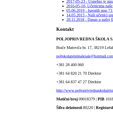
2017-05-23 - Uspešno je stasa
2016-05-10- Učenicima naše š
05.06.2019 - Ispratili smo 73
14.05.2015 - Naši učenici usp
20.11.2018 - Danas u našoj šk
Kontakt
POLJOPRIVREDNA ŠKOLA S
Braće Matovića br. 17, 38219 Leša
poljskolapristinalesak@hotmail.co
+381 28 400 060
+381 64 820 21 70 Direktor
+381 64 837 47 27 Direktor
http://www.poljoprivrednaskolaprist
Matični broj
09018379 |
PIB
1018
Šifra delatnosti
80220 |
Registars