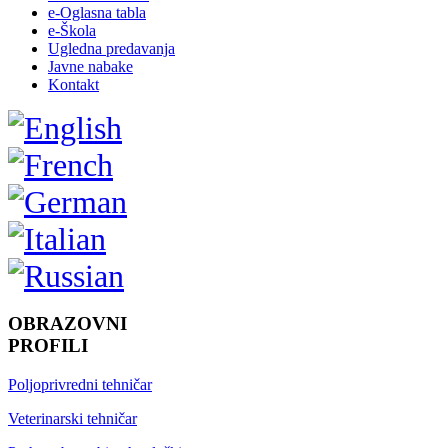
e-Oglasna tabla
e-Škola
Ugledna predavanja
Javne nabake
Kontakt
OBRAZOVNI
PROFILI
Poljoprivredni tehničar
Veterinarski tehničar