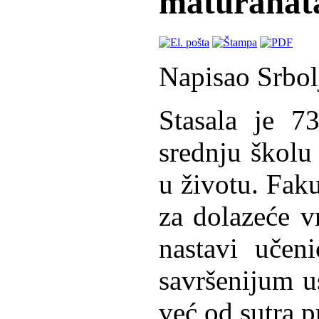
maturanat
Napisao Srbol
Stasala je 73
srednju školu
u životu. Faku
za dolazeće 
nastavi učen
savršenijum us
već od sutra p