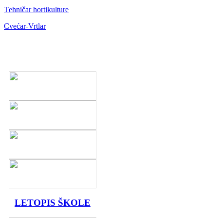
Тehničar hortikulture
Cvećar-Vrtlar
LETOPIS ŠKOLE