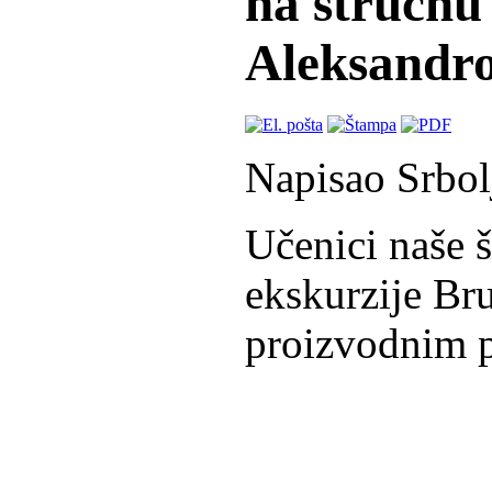
na stručnu 
Aleksandro
Napisao Srbol
Učenici naše š
ekskurzije Br
proizvodnim p