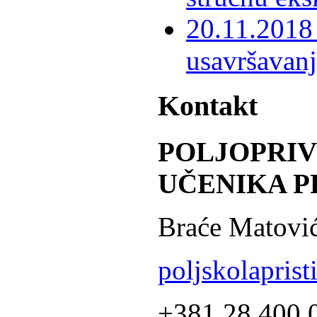
20.11.2018 
usavršavanj
Kontakt
POLJOPRI
UČENIKA P
Braće Matović
poljskolapris
+381 28 400 