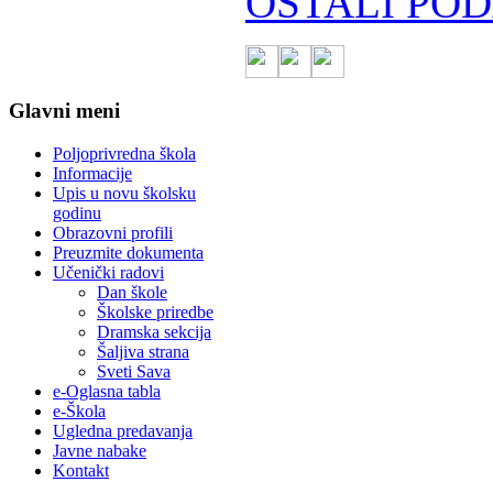
OSTALI POD
Glavni meni
Poljoprivredna škola
Informacije
Upis u novu školsku
godinu
Obrazovni profili
Preuzmite dokumenta
Učenički radovi
Dan škole
Školske priredbe
Dramska sekcija
Šaljiva strana
Sveti Sava
e-Oglasna tabla
e-Škola
Ugledna predavanja
Javne nabake
Kontakt