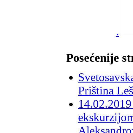
.
Posećenije s
Svetosavska
Priština Le
14.02.2019 
ekskurzijom
Aleksandro