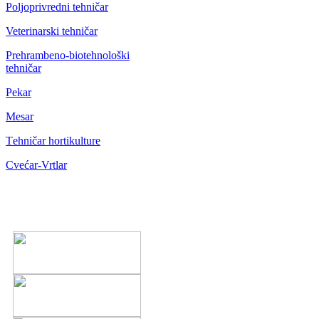
Poljoprivredni tehničar
Veterinarski tehničar
Prehrambeno-biotehnološki
tehničar
Pekar
Mesar
Тehničar hortikulture
Cvećar-Vrtlar