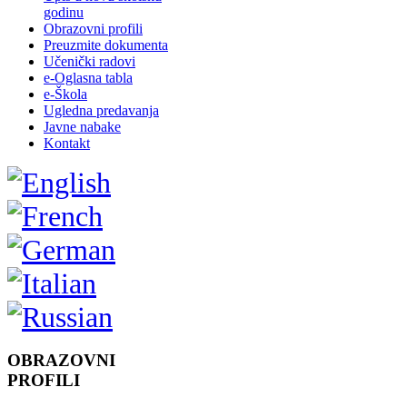
godinu
Obrazovni profili
Preuzmite dokumenta
Učenički radovi
e-Oglasna tabla
e-Škola
Ugledna predavanja
Javne nabake
Kontakt
OBRAZOVNI
PROFILI