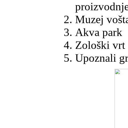
proizvodnje
Muzej vošta
Akva park
Zološki vrt
Upoznali g