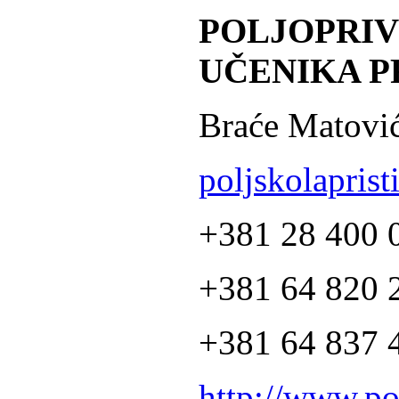
POLJOPRI
UČENIKA P
Braće Matović
poljskolapris
+381 28 400 
+381 64 820 2
+381 64 837 4
http://www.po