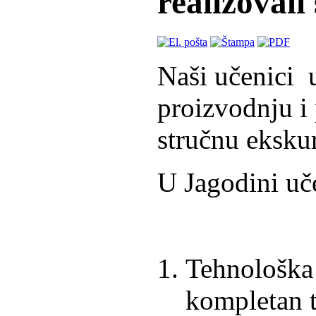
realizovali
Naši učenici u
proizvodnju i 
stručnu ekskur
U Jagodini uče
Tehnološka 
kompletan t