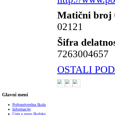
Matični broj
02121
Šifra delatnos
7263004657
OSTALI POD
Glavni meni
Poljoprivredna škola
Informacije
Upis u novu školsku