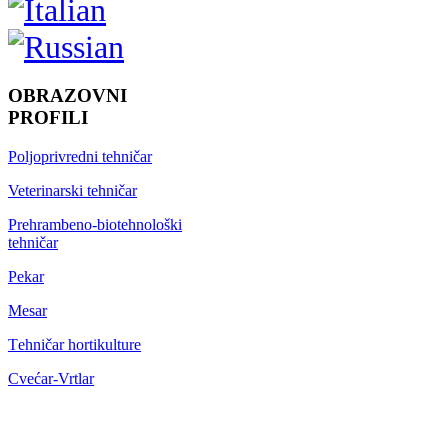
OBRAZOVNI
PROFILI
Poljoprivredni tehničar
Veterinarski tehničar
Prehrambeno-biotehnološki
tehničar
Pekar
Mesar
Тehničar hortikulture
Cvećar-Vrtlar