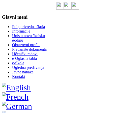
Glavni meni
Poljoprivredna škola
Informacije
Upis u novu školsku
godinu
Obrazovni profili
Preuzmite dokumenta
Učenički radovi
e-Oglasna tabla
e-Škola
Ugledna predavanja
Javne nabake
Kontakt