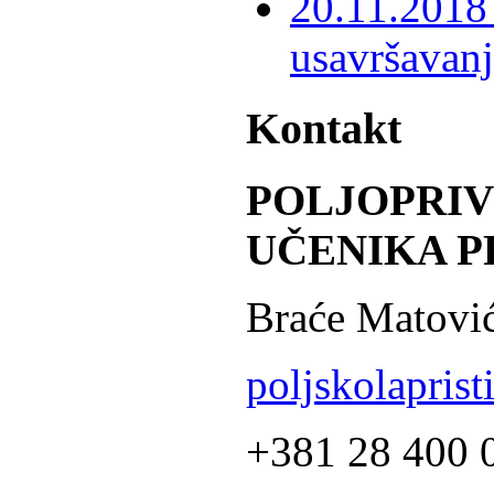
20.11.2018 
usavršavanj
Kontakt
POLJOPRI
UČENIKA P
Braće Matović
poljskolapris
+381 28 400 