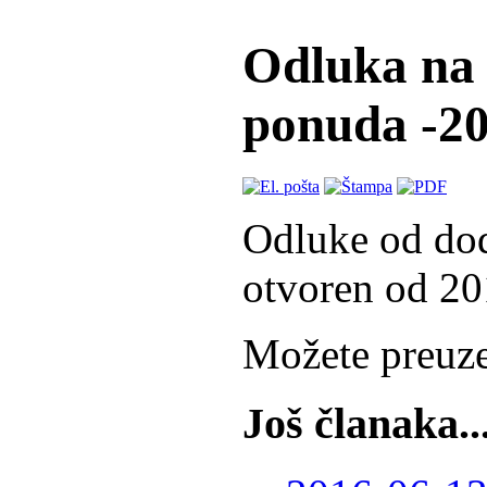
Odluka na 
ponuda -20
Odluke od dode
otvoren od 2
Možete preuze
Još članaka..