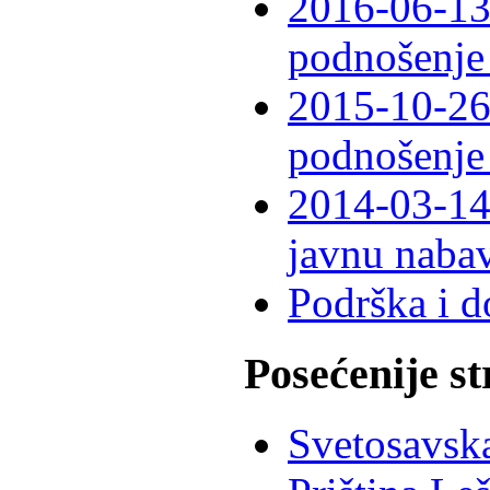
2016-06-13
podnošenje
2015-10-26
podnošenje
2014-03-14
javnu naba
Podrška i 
Posećenije s
Svetosavska