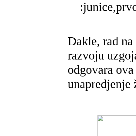
:junice,prv
Dakle, rad na
razvoju uzgoj
odgovara ova 
unapredjenje ž