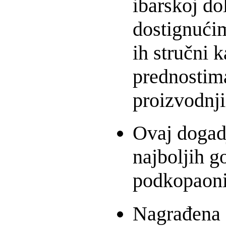
ibarskoj do
dostignući
ih stručni k
prednostima
proizvodnji
Ovaj dogadj
najboljih g
podkopaoni
Nagrađena s