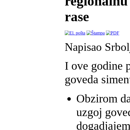
regionalnu
rase
Napisao Srbol
I ove godine p
goveda simenta
Obzirom da 
uzgoj gove
dogadjajem