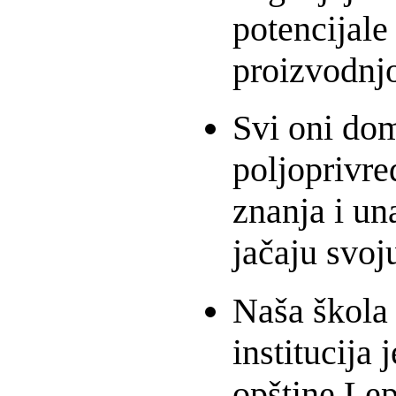
potencijale
proizvodnj
Svi oni dom
poljoprivre
znanja i un
jačaju svoj
Naša škola
institucija
opštine Lep