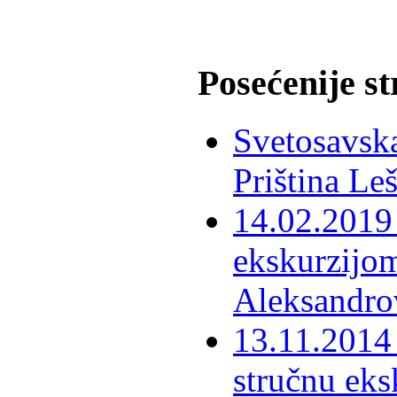
Posećenije s
Svetosavska
Priština Le
14.02.2019 
ekskurzijom
Aleksandro
13.11.2014 
stručnu eks