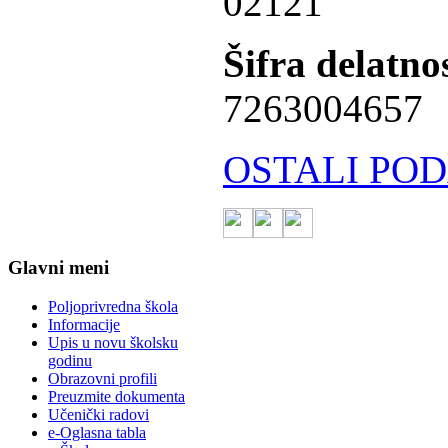
02121
Šifra delatnos
7263004657
OSTALI POD
Glavni meni
Poljoprivredna škola
Informacije
Upis u novu školsku
godinu
Obrazovni profili
Preuzmite dokumenta
Učenički radovi
e-Oglasna tabla