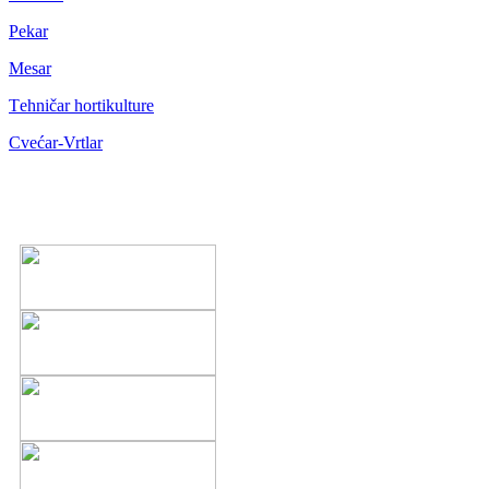
Pekar
Mesar
Тehničar hortikulture
Cvećar-Vrtlar