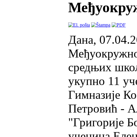
Међуокруж
Дана, 07.04.2
Међуокружно 
средњих школ
укупно 11 уч
Гимназије К
Петровић - 
"Григорије Б
ученица Еле