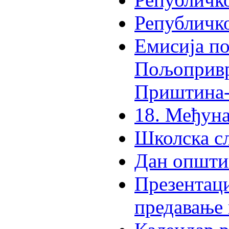
Републичк
Емисија п
Пољопривр
Приштина
18. Међуна
Школска сл
Дан општи
Презентаци
предавање 