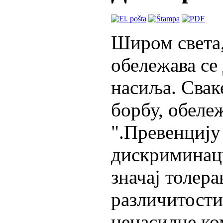
Широм света,
обележава се
насиља. Сваке
борбу, обележ
".Превенцију
дискриминац
значај толера
различитости
ненасилне ко