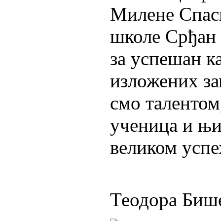
Милене Спаси
школе Срђан 
за успешан к
изложених за
смо талентом
ученица и њи
великом успе
Теодора Биш