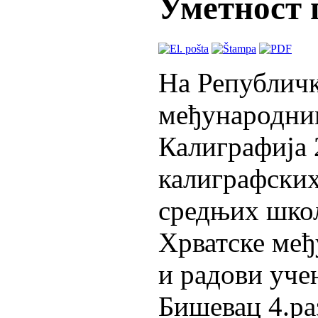
Уметност 
На Републичк
међународни
Калиграфија 
калиграфских
средњих школ
Хрватске међ
и радови уче
Бишевац 4.ра