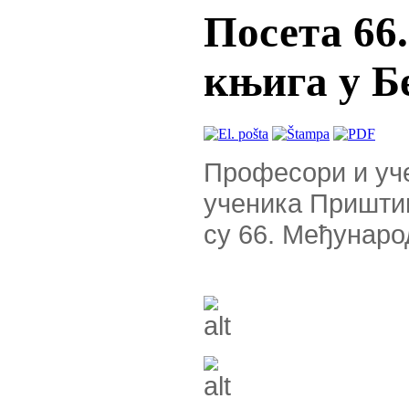
Посета 66
књига у Б
Професори и уч
ученика Приштин
су 66. Међунаро