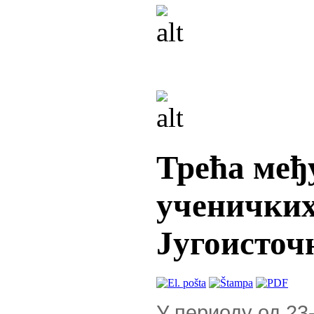
Трећа међ
ученичких
Југоисточ
У периоду од 23