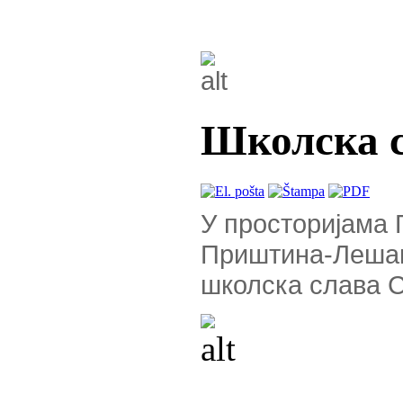
Школска с
У просторијама
Приштина-Лешак 
школска слава С