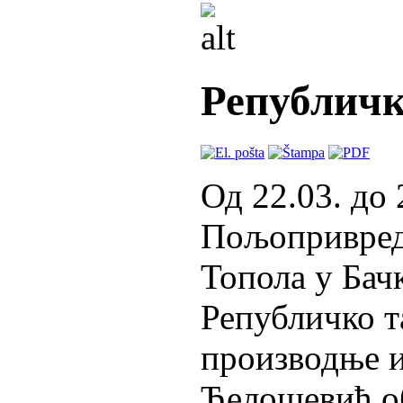
Републичк
Од 22.03. до 
Пољопривред
Топола у Бачк
Републичко т
производње и
Ђелошевић о