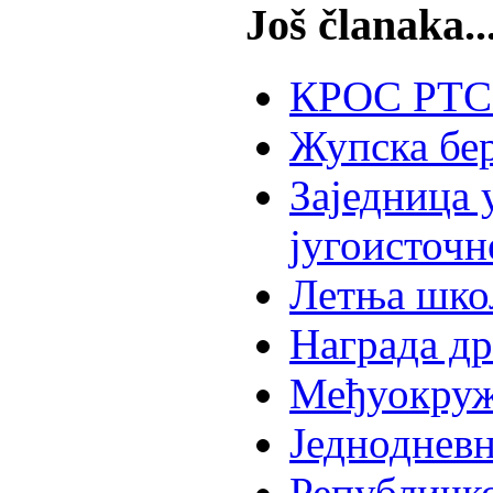
Još članaka..
КРОС РТС-
Жупска бе
Заједница 
југоисточн
Летња шко
Награда д
Међуокруж
Једнодневн
Републичк