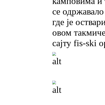
камповима и
се одржавало
где је оствар
овом такмиче
сајту fis-ski