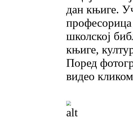
дан књиге. У
професорица 
школској биб
књиге, култу
Поред фотогр
видео клико