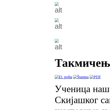
Такмиче
Ученица наш
Скијашког сав