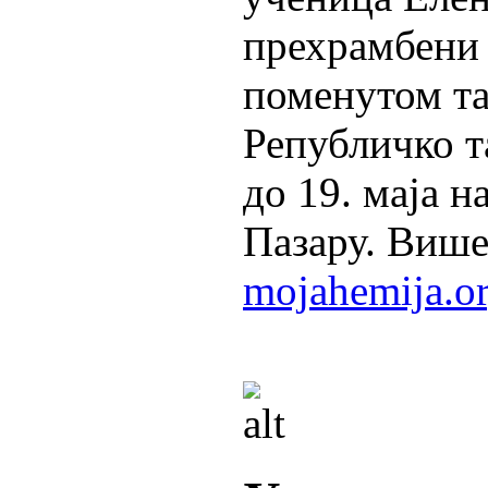
прехрамбени 
поменутом та
Републичко т
до 19. маја 
Пазару. Више
mojahemija.o