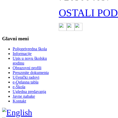
OSTALI POD
Glavni meni
Poljoprivredna škola
Informacije
Upis u novu školsku
godinu
Obrazovni profili
Preuzmite dokumenta
Učenički radovi
e-Oglasna tabla
e-Škola
Ugledna predavanja
Javne nabake
Kontakt