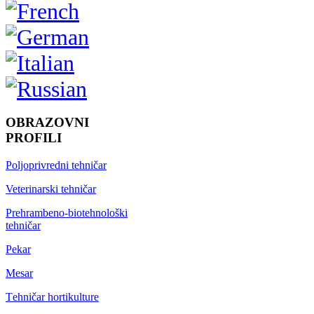
OBRAZOVNI
PROFILI
Poljoprivredni tehničar
Veterinarski tehničar
Prehrambeno-biotehnološki
tehničar
Pekar
Mesar
Тehničar hortikulture