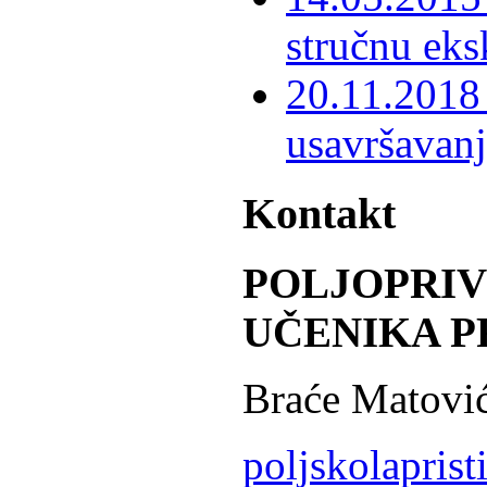
stručnu eks
20.11.2018 
usavršavanj
Kontakt
POLJOPRI
UČENIKA P
Braće Matović
poljskolapris