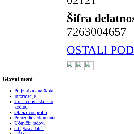
Šifra delatnos
7263004657
OSTALI POD
Glavni meni
Poljoprivredna škola
Informacije
Upis u novu školsku
godinu
Obrazovni profili
Preuzmite dokumenta
Učenički radovi
e-Oglasna tabla
e-Škola