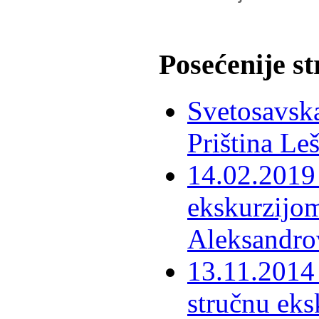
Posećenije s
Svetosavska
Priština Le
14.02.2019 
ekskurzijom
Aleksandro
13.11.2014 
stručnu eks