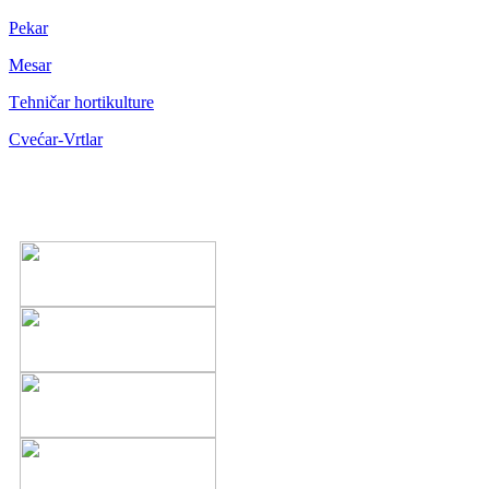
Pekar
Mesar
Тehničar hortikulture
Cvećar-Vrtlar