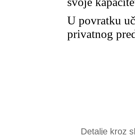
svoje kapacit
U povratku uč
privatnog pre
Detalje kroz sl