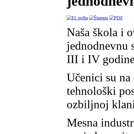
jednodnevn
Naša škola i o
jednodnevnu s
III i IV godine
Učenici su na 
tehnološki po
ozbiljnoj klan
Mesna industr