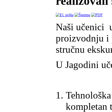
realizovali
Naši učenici u
proizvodnju i 
stručnu ekskur
U Jagodini uče
Tehnološka 
kompletan t