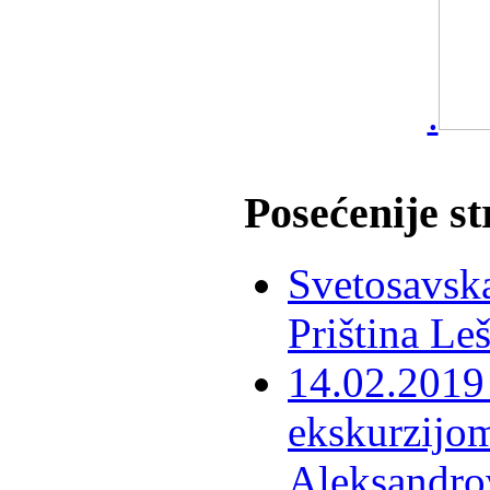
.
Posećenije s
Svetosavska
Priština Le
14.02.2019 
ekskurzijom
Aleksandro