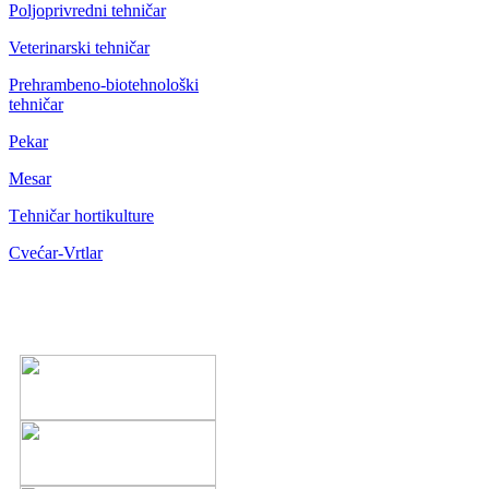
Poljoprivredni tehničar
Veterinarski tehničar
Prehrambeno-biotehnološki
tehničar
Pekar
Mesar
Тehničar hortikulture
Cvećar-Vrtlar