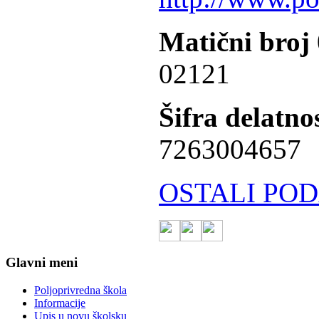
Matični broj
02121
Šifra delatnos
7263004657
OSTALI POD
Glavni meni
Poljoprivredna škola
Informacije
Upis u novu školsku