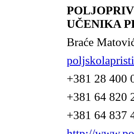
POLJOPRI
UČENIKA P
Braće Matović
poljskolapris
+381 28 400 
+381 64 820 2
+381 64 837 4
http://www.po