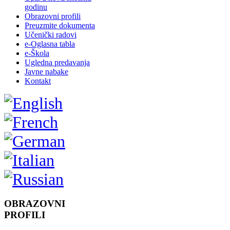
godinu
Obrazovni profili
Preuzmite dokumenta
Učenički radovi
e-Oglasna tabla
e-Škola
Ugledna predavanja
Javne nabake
Kontakt
OBRAZOVNI
PROFILI