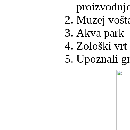
proizvodnje
Muzej vošta
Akva park
Zološki vrt
Upoznali g