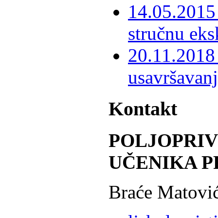
14.05.2015 
stručnu eks
20.11.2018 
usavršavanj
Kontakt
POLJOPRI
UČENIKA P
Braće Matović