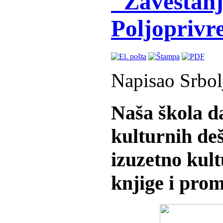
"Zaveštanj
Poljoprivre
Napisao Srbol
Naša škola d
kulturnih de
izuzetno kult
knjige i prom