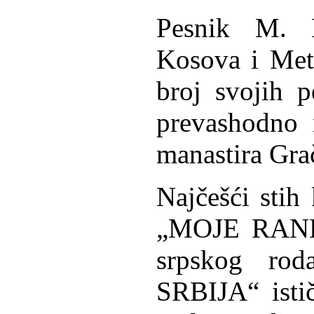
Pesnik M.
Kosova i Meto
broj svojih 
prevashodno 
manastira Gra
Najčešći stih
„MOJE RANE“,
srpskog ro
SRBIJA“ isti