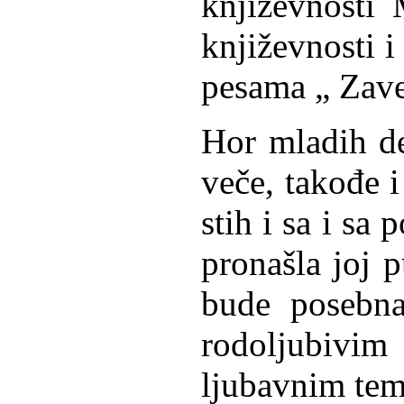
književnosti
književnosti i
pesama „ Zave
Hor mladih de
veče,
takođe i
stih
i sa i sa
pronašla joj p
bude posebn
rodoljubivi
ljubavnim te