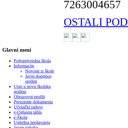
7263004657
OSTALI POD
Glavni meni
Poljoprivredna škola
Informacije
Novosti iz škole
Javni doprinos
sredini
Upis u novu školsku
godinu
Obrazovni profili
Preuzmite dokumenta
Učenički radovi
e-Oglasna tabla
e-Škola
Ugledna predavanja
Javne nabake