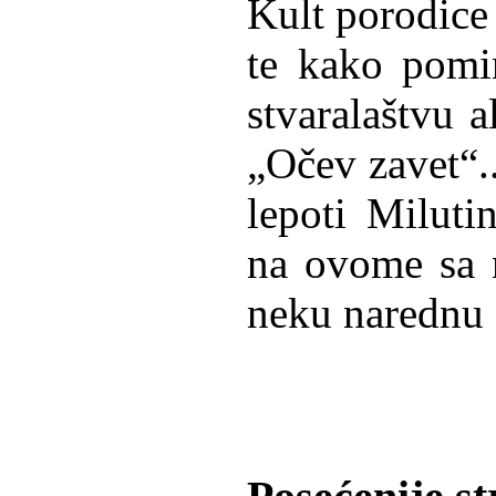
Kult porodice
te kako pomi
stvaralaštvu a
„Očev zavet“.
lepoti Miluti
na ovome sa 
neku narednu 