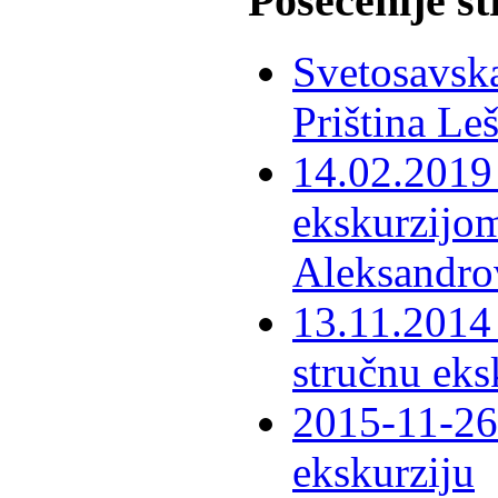
Posećenije s
Svetosavska
Priština Le
14.02.2019 
ekskurzijom
Aleksandro
13.11.2014 
stručnu eks
2015-11-26 
ekskurziju