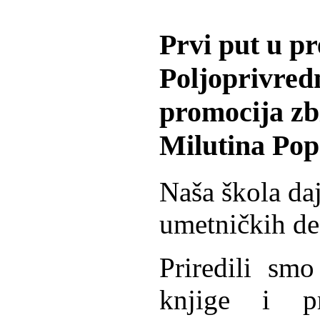
Prvi put u p
Poljoprivred
promocija z
Milutina Pop
Naša škola da
umetničkih de
Priredili smo
knjige i p