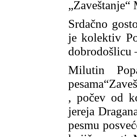
„Zaveštanje“ 
Srdačno gost
je kolektiv P
dobrodošlicu –
Milutin Po
pesama“Zavešt
, počev od ko
jereja Dragana
pesmu posveć