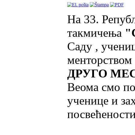
На 33. Репуб
такмичења
"С
Саду , учени
менторством 
ДРУГО МЕ
Веома смо по
ученице и за
посвећености