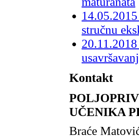
maturanata
14.05.2015 
stručnu eks
20.11.2018 
usavršavanj
Kontakt
POLJOPRI
UČENIKA P
Braće Matović