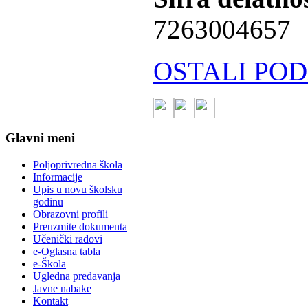
7263004657
OSTALI POD
Glavni meni
Poljoprivredna škola
Informacije
Upis u novu školsku
godinu
Obrazovni profili
Preuzmite dokumenta
Učenički radovi
e-Oglasna tabla
e-Škola
Ugledna predavanja
Javne nabake
Kontakt