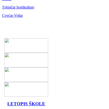
Тehničar hortikulture
Cvećar-Vrtlar
LETOPIS ŠKOLE