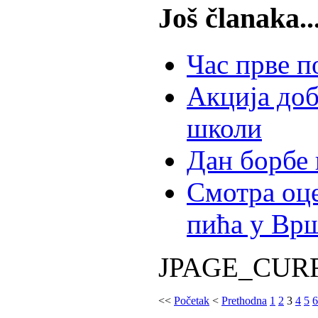
Još članaka..
Час прве 
Акција доб
школи
Дан борбе
Смотра оце
пића у Вр
JPAGE_CUR
<<
Početak
<
Prethodna
1
2
3
4
5
6