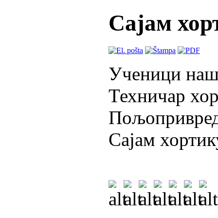
Сајам хор
Ученици наше
Техничар хор
Пољопривредн
Сајам хортик