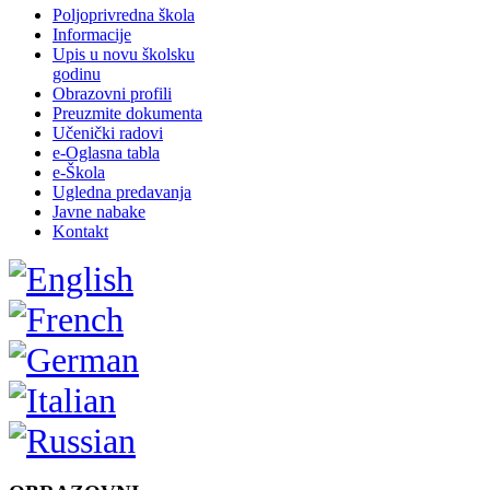
Poljoprivredna škola
Informacije
Upis u novu školsku
godinu
Obrazovni profili
Preuzmite dokumenta
Učenički radovi
e-Oglasna tabla
e-Škola
Ugledna predavanja
Javne nabake
Kontakt