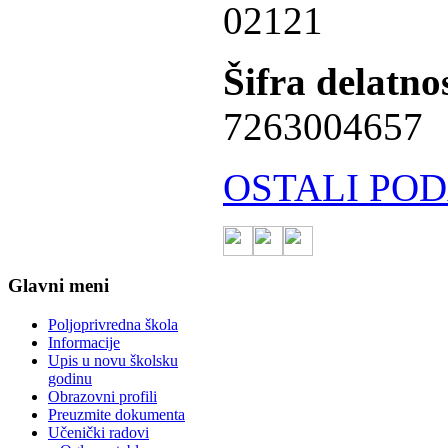
02121
Šifra delatnos
7263004657
OSTALI POD
Glavni meni
Poljoprivredna škola
Informacije
Upis u novu školsku
godinu
Obrazovni profili
Preuzmite dokumenta
Učenički radovi