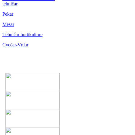
tehničar
Pekar
Mesar
Тehničar hortikulture
Cvećar-Vrtlar