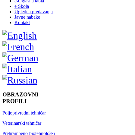
e-Oglasna tabla
e-Škola
Ugledna predavanja
Javne nabake
Kontakt
OBRAZOVNI
PROFILI
Poljoprivredni tehničar
Veterinarski tehničar
Prehrambeno-biotehnološki