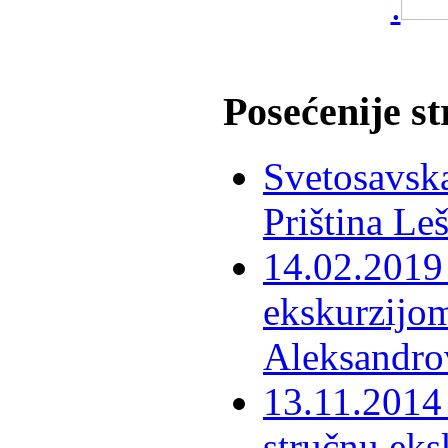
.
Posećenije s
Svetosavska
Priština Le
14.02.2019 
ekskurzijom
Aleksandro
13.11.2014 
stručnu eks