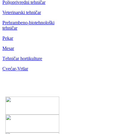
Poljoprivredni tehničar
Veterinarski tehničar
Prehrambeno-biotehnološki
tehničar
Pekar
Mesar
Тehničar hortikulture
Cvećar-Vrtlar