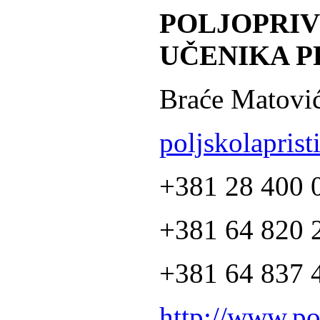
POLJOPRI
UČENIKA P
Braće Matović
poljskolapris
+381 28 400 
+381 64 820 2
+381 64 837 4
http://www.po