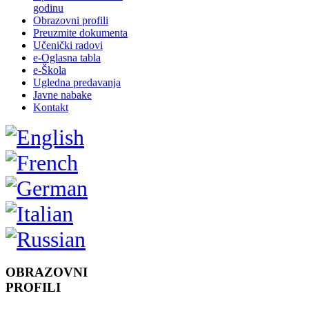
godinu
Obrazovni profili
Preuzmite dokumenta
Učenički radovi
e-Oglasna tabla
e-Škola
Ugledna predavanja
Javne nabake
Kontakt
OBRAZOVNI
PROFILI