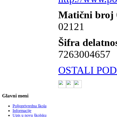
Matični broj
02121
Šifra delatnos
7263004657
OSTALI POD
Glavni meni
Poljoprivredna škola
Informacije
Upis u novu školsku