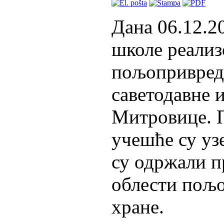
Дана 06.12.2
школе реализ
пољопривред
саветодавне 
Митровице. П
учешће су уз
су одржали п
облести пољо
хране.