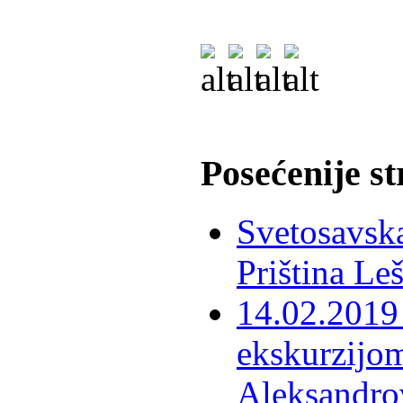
Posećenije s
Svetosavska
Priština Le
14.02.2019 
ekskurzijom
Aleksandro