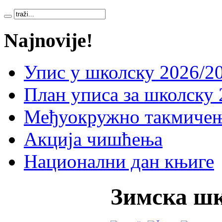
Najnovije!
Упис у школску 2026/20
План уписа за школску 
Међуокружно такмичењ
Акција чишћења
Национални дан књиге
Зимска ш