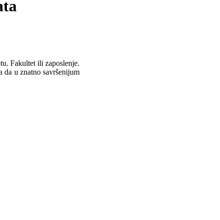
ata
u. Fakultet ili zaposlenje.
a da u znatno savršenijum