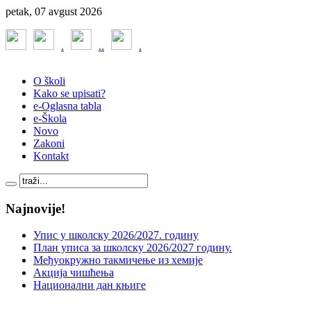
petak, 07 avgust 2026
.
.
.
.
O školi
Kako se upisati?
e-Oglasna tabla
e-Škola
Novo
Zakoni
Kontakt
Najnovije!
Упис у школску 2026/2027. годину
План уписа за школску 2026/2027 годину.
Међуокружно такмичење из хемије
Акција чишћења
Национални дан књиге