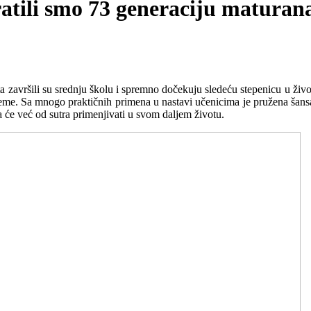
ratili smo 73 generaciju maturan
a završili su srednju školu i spremno dočekuju sledeću stepenicu u život
eme. Sa mnogo praktičnih primena u nastavi učenicima je pružena šans
a će već od sutra primenjivati u svom daljem životu.