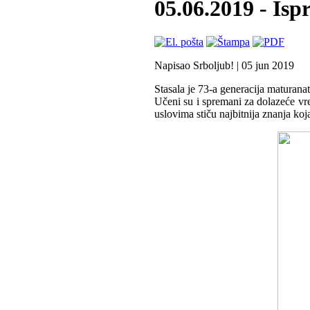
05.06.2019 - Isp
Napisao Srboljub!
|
05 jun 2019
Stasala je 73-a generacija maturanat
Učeni su i spremani za dolazeće vr
uslovima stiču najbitnija znanja koj