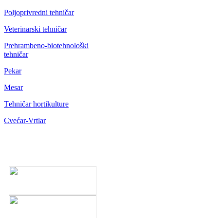
Poljoprivredni tehničar
Veterinarski tehničar
Prehrambeno-biotehnološki
tehničar
Pekar
Mesar
Тehničar hortikulture
Cvećar-Vrtlar