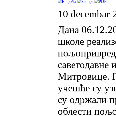
10 decembar 
Дана 06.12.2
школе реализ
пољопривред
саветодавне 
Митровице. П
учешће су уз
су одржали п
облести пољо