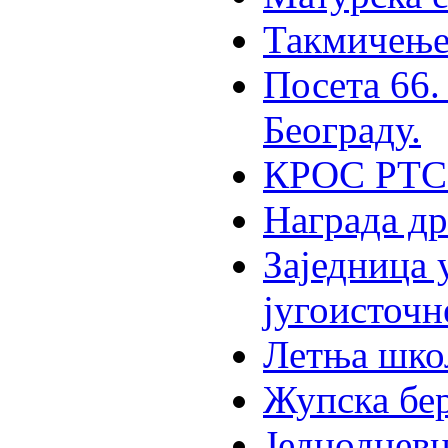
Такмичењ
Посета 66.
Београду.
КРОС РТС-
Награда д
Заједница 
југоисточн
Летња шко
Жупска бе
Једнодневн