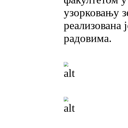
узорковању з
реализована 
радовима.