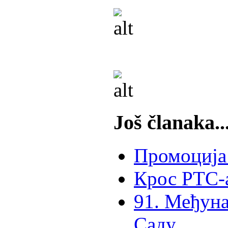
Još članaka..
Промоција
Крос РТС-
91. Међун
Саду