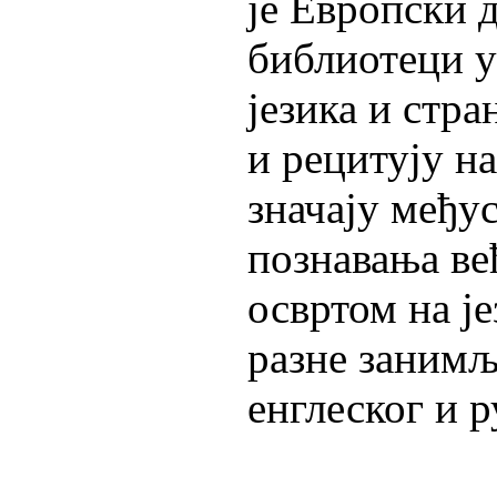
је Европски 
библиотеци у
језика и стра
и рецитују на
значају међу
познавања већ
освртом на је
разне занимљ
енглеског и р