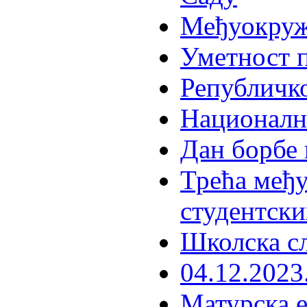
Међуокруж
Уметност п
Републичко
Национални
Дан борбе
Трећа међ
студентски
Школска сл
04.12.2023
Матурска е