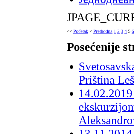
JPAGE_CUR
<<
Početak
<
Prethodna
1
2
3
4
5
6
Posećenije s
Svetosavska
Priština Le
14.02.2019 
ekskurzijom
Aleksandro
13.11.2014 