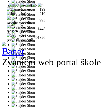
Danas
199
Juče
210
Ove
993
nedelje
Ovog
1448
meseca
Svi
401826
pregledi
Zvanični web portal škole