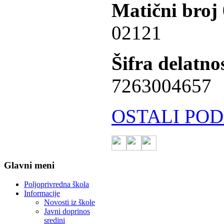
Matični broj
02121
Šifra delatnos
7263004657
OSTALI POD
Glavni meni
Poljoprivredna škola
Informacije
Novosti iz škole
Javni doprinos
sredini