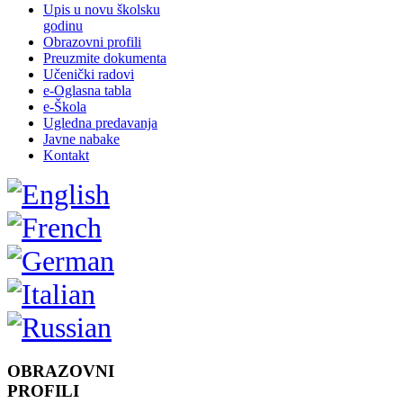
Upis u novu školsku
godinu
Obrazovni profili
Preuzmite dokumenta
Učenički radovi
e-Oglasna tabla
e-Škola
Ugledna predavanja
Javne nabake
Kontakt
OBRAZOVNI
PROFILI