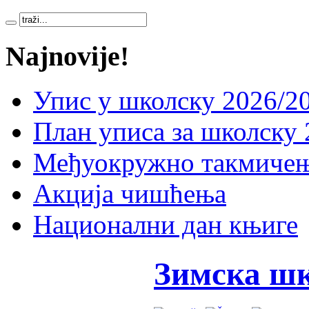
Najnovije!
Упис у школску 2026/20
План уписа за школску 
Међуокружно такмичењ
Акција чишћења
Национални дан књиге
Зимска ш